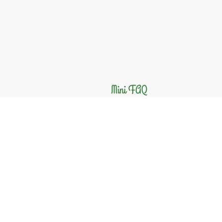
Mini FAQ
Ist der Verein legal?
Ja – vollständig KCanG-konform mit b
Wo sind wir?
Letter/Seelze – zentral bei Hannove
Wer kann Mitglied werden?
Nur volljährige Personen ab
21 Jahre
Wie läuft die Mitgliedschaft ab?