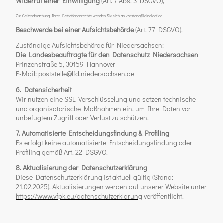
Widerruf einer Einwilligung
(Art. 7 Abs. 3 DSGVO),
Zur Geltendmachung Ihrer Betroffenenrechte wenden Sie sich an vorstand@leineleaf.de
Beschwerde bei einer Aufsichtsbehörde
(Art. 77 DSGVO).
Zuständige Aufsichtsbehörde für Niedersachsen:
Die Landesbeauftragte für den Datenschutz Niedersachsen
Prinzenstraße 5, 30159 Hannover
E-Mail: poststelle@lfd.niedersachsen.de
6. Datensicherheit
Wir nutzen eine SSL-Verschlüsselung und setzen technische
und organisatorische Maßnahmen ein, um Ihre Daten vor
unbefugtem Zugriff oder Verlust zu schützen.
7. Automatisierte Entscheidungsfindung & Profiling
Es erfolgt keine automatisierte Entscheidungsfindung oder
Profiling gemäß Art. 22 DSGVO.
8. Aktualisierung der Datenschutzerklärung
Diese Datenschutzerklärung ist aktuell gültig (Stand:
21.02.2025). Aktualisierungen werden auf unserer Website unter
https://www.vfpk.eu/datenschutzerklarung
veröffentlicht.